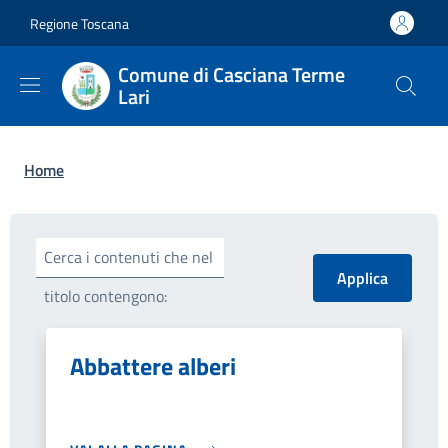
Salta al contenuto principale
Skip to footer content
Regione Toscana
Comune di Casciana Terme
Lari
Briciole di pane
Home
Cerca i contenuti che nel
titolo contengono:
Abbattere alberi