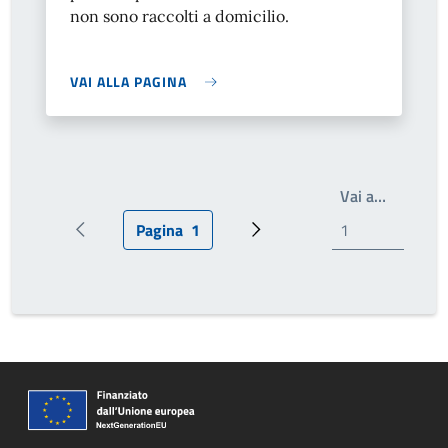
non sono raccolti a domicilio.
VAI ALLA PAGINA
Scrivi il
Vai a…
Pagina
1
Pagina precedente
Pagina attuale
Pagina successiva