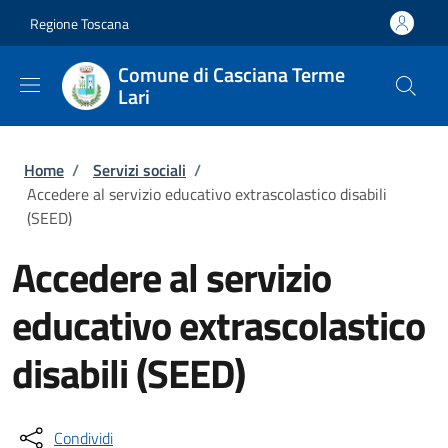
Salta al contenuto principale
Skip to footer content
Regione Toscana
Comune di Casciana Terme
Lari
Briciole di pane
Home
/
Servizi sociali
/
Accedere al servizio educativo extrascolastico disabili
(SEED)
Accedere al servizio
educativo extrascolastico
disabili (SEED)
Condividi