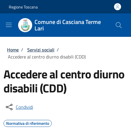
Salta al contenuto principale
Skip to footer content
Regione Toscana
Comune di Casciana Terme
Lari
Briciole di pane
Home
/
Servizi sociali
/
Accedere al centro diurno disabili (CDD)
Accedere al centro diurno
disabili (CDD)
Condividi
Normativa di riferimento