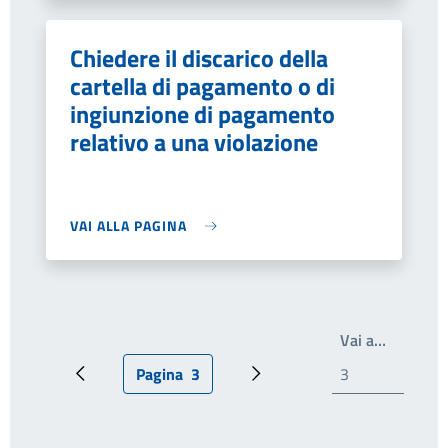
Chiedere il discarico della
cartella di pagamento o di
ingiunzione di pagamento
relativo a una violazione
VAI ALLA PAGINA
Scrivi il
Vai a…
Pagina
3
Pagina precedente
Pagina attuale
Pagina successiva