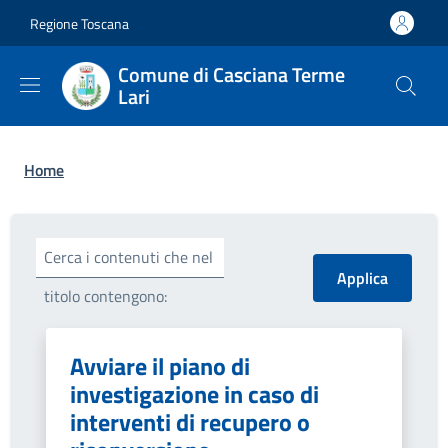
Salta al contenuto principale
Skip to footer content
Regione Toscana
Comune di Casciana Terme
Lari
Briciole di pane
Home
Cerca i contenuti che nel
titolo contengono:
Avviare il piano di
investigazione in caso di
interventi di recupero o