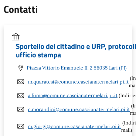
Contatti
Sportello del cittadino e URP, protocol
ufficio stampa
Piazza Vittorio Emanuele II, 2 56035 Lari (PI)
(In
m.quaratesi@comune.cascianatermelari.pi.it
mai
a.fumo@comune.cascianatermelari.pi.it
(Indiriz
(I
c.morandini@comune.cascianatermelari.pi.it
ma
(Indir
m.giorgi@comune.cascianatermelari.pi.it
mail)