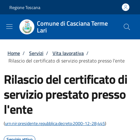
Salta al contenuto principale
Skip to footer content
Regione Toscana
Comune di Casciana Terme
Lari
Briciole di pane
Home
/
Servizi
/
Vita lavorativa
/
Rilascio del certificato di servizio prestato presso l'ente
Rilascio del certificato di
servizio prestato presso
l'ente
(
urn:nir:presidente.repubblica:decreto:2000-12-28;445
)
Servizio attivo