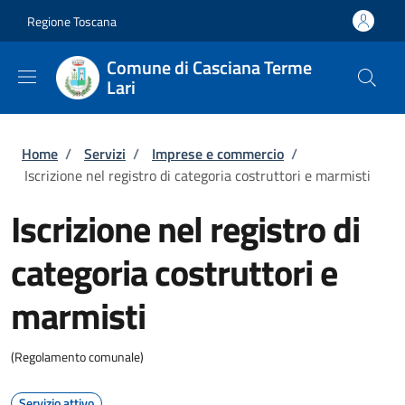
Salta al contenuto principale
Skip to footer content
Regione Toscana
Comune di Casciana Terme
Lari
Briciole di pane
Home
/
Servizi
/
Imprese e commercio
/
Iscrizione nel registro di categoria costruttori e marmisti
Iscrizione nel registro di
categoria costruttori e
marmisti
(Regolamento comunale)
Servizio attivo