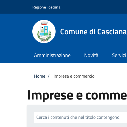
Salta al contenuto principale
Skip to footer content
Regione Toscana
Comune di Casciana
Amministrazione
Novità
Servizi
Briciole di pane
Home
/
Imprese e commercio
Imprese e comme
Cerca i contenuti che nel titolo contengono: