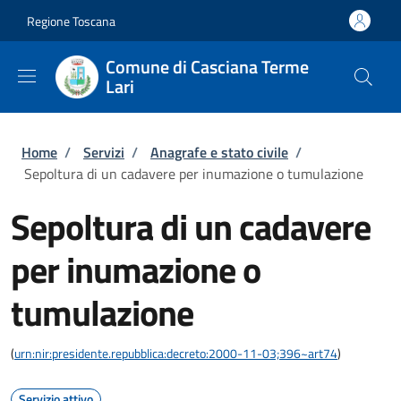
Salta al contenuto principale
Skip to footer content
Regione Toscana
Comune di Casciana Terme
Lari
Briciole di pane
Home
/
Servizi
/
Anagrafe e stato civile
/
Sepoltura di un cadavere per inumazione o tumulazione
Sepoltura di un cadavere
per inumazione o
tumulazione
(
urn:nir:presidente.repubblica:decreto:2000-11-03;396~art74
)
Servizio attivo