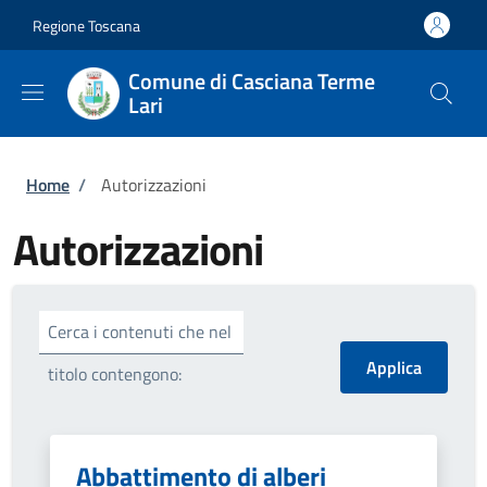
Salta al contenuto principale
Skip to footer content
Regione Toscana
Comune di Casciana Terme
Lari
Briciole di pane
Home
/
Autorizzazioni
Autorizzazioni
Cerca i contenuti che nel
titolo contengono:
Abbattimento di alberi