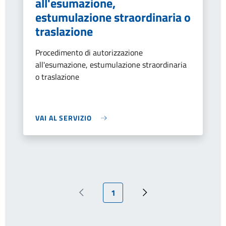
all'esumazione,
estumulazione straordinaria o
traslazione
Procedimento di autorizzazione
all'esumazione, estumulazione straordinaria
o traslazione
VAI AL SERVIZIO
Pagina attuale
1
Pagina precedente
Pagina successiva