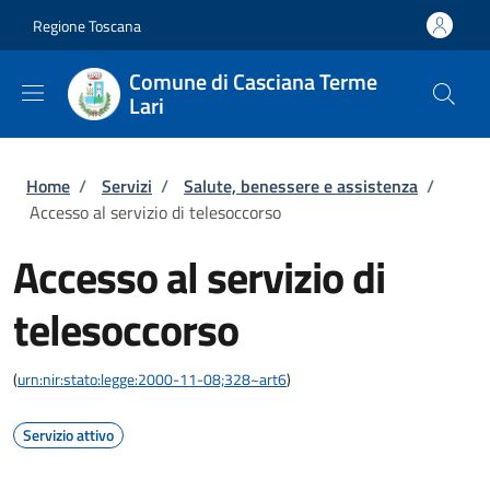
Salta al contenuto principale
Skip to footer content
Regione Toscana
Comune di Casciana Terme
Lari
Briciole di pane
Home
/
Servizi
/
Salute, benessere e assistenza
/
Accesso al servizio di telesoccorso
Accesso al servizio di
telesoccorso
(
urn:nir:stato:legge:2000-11-08;328~art6
)
Servizio attivo