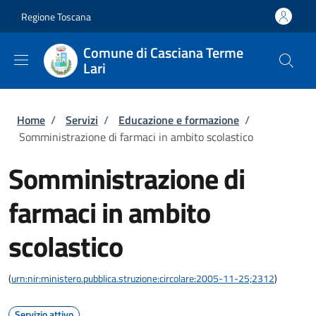
Salta al contenuto principale
Skip to footer content
Regione Toscana
Comune di Casciana Terme
Lari
Briciole di pane
Home
/
Servizi
/
Educazione e formazione
/
Somministrazione di farmaci in ambito scolastico
Somministrazione di
farmaci in ambito
scolastico
(
urn:nir:ministero.pubblica.struzione:circolare:2005-11-25;2312
)
Servizio attivo