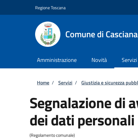
Salta al contenuto principale
Skip to footer content
Regione Toscana
Comune di Casciana
Amministrazione
Novità
Servizi
Briciole di pane
Home
/
Servizi
/
Giustizia e sicurezza pubbl
Segnalazione di a
dei dati personali
(Regolamento comunale)