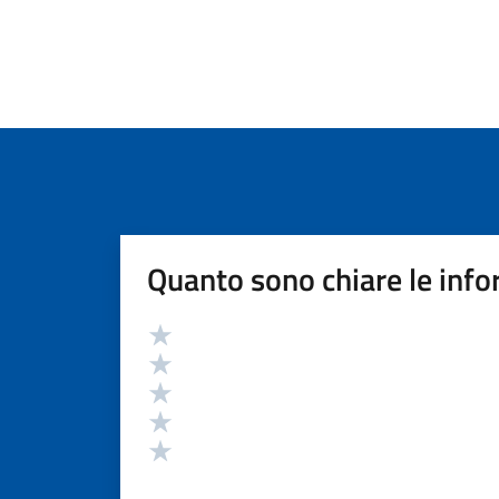
Quanto sono chiare le info
Valutazione
Valuta 5 stelle su 5
Valuta 4 stelle su 5
Valuta 3 stelle su 5
Valuta 2 stelle su 5
Valuta 1 stelle su 5