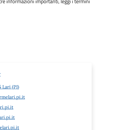
tre informazioni importanti, leggi i termini
t
 Lari (PI)
melari.pi.it
.pi.it
i.pi.it
ari.pi.it