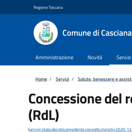
Salta al contenuto principale
Skip to footer content
Regione Toscana
Comune di Casciana
Amministrazione
Novità
Servizi
Briciole di pane
Home
/
Servizi
/
Salute, benessere e assis
Concessione del re
(RdL)
(
urn:nir:stato:decreto.presidente.consiglio.ministri:2020-1