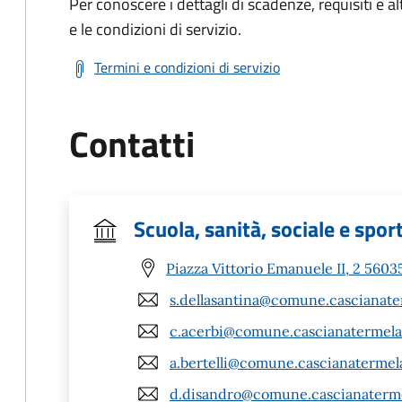
Per conoscere i dettagli di scadenze, requisiti e al
e le condizioni di servizio.
Termini e condizioni di servizio
Contatti
Scuola, sanità, sociale e spor
Piazza Vittorio Emanuele II, 2 56035
s.dellasantina@comune.cascianater
c.acerbi@comune.cascianatermelari
a.bertelli@comune.cascianatermelar
d.disandro@comune.cascianatermel