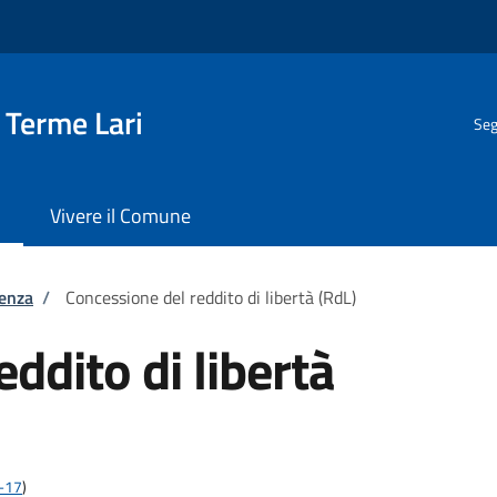
 Terme Lari
Seg
Vivere il Comune
tenza
/
Concessione del reddito di libertà (RdL)
ddito di libertà
2-17
)