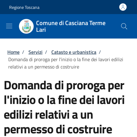
Salta al contenuto principale
Skip to footer content
Regione Toscana
Comune di Casciana Terme
Lari
Briciole di pane
Home
/
Servizi
/
Catasto e urbanistica
/
Domanda di proroga per l'inizio o la fine dei lavori edilizi
relativi a un permesso di costruire
Domanda di proroga per
l'inizio o la fine dei lavori
edilizi relativi a un
permesso di costruire