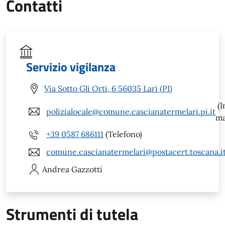
Contatti
Servizio vigilanza
Via Sotto Gli Orti, 6 56035 Lari (PI)
(I
polizialocale@comune.cascianatermelari.pi.it
ma
+39 0587 686111
(Telefono)
comune.cascianatermelari@postacert.toscana.i
Andrea
Gazzotti
Strumenti di tutela