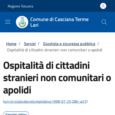
Salta al contenuto principale
Skip to footer content
Regione Toscana
Comune di Casciana Terme
Lari
Briciole di pane
Home
/
Servizi
/
Giustizia e sicurezza pubblica
/
Ospitalità di cittadini stranieri non comunitari o apolidi
Ospitalità di cittadini
stranieri non comunitari o
apolidi
(
urn:nir:stato:decreto.legislativo:1998-07-25;286~art7
)
Servizio attivo