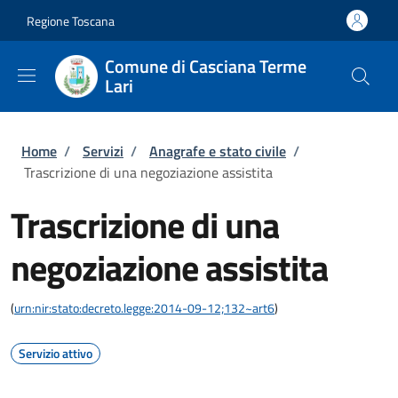
Salta al contenuto principale
Skip to footer content
Regione Toscana
Comune di Casciana Terme
Lari
Briciole di pane
Home
/
Servizi
/
Anagrafe e stato civile
/
Trascrizione di una negoziazione assistita
Trascrizione di una
negoziazione assistita
(
urn:nir:stato:decreto.legge:2014-09-12;132~art6
)
Servizio attivo