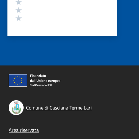
Valuta 3 stelle su 5
Valuta 2 stelle su 5
Valuta 1 stelle su 5
Comune di Casciana Terme Lari
Footer menu
Area riservata