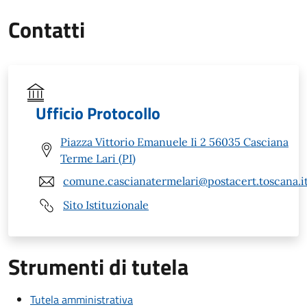
Contatti
Ufficio Protocollo
Piazza Vittorio Emanuele Ii 2 56035 Casciana
Terme Lari (PI)
comune.cascianatermelari@postacert.toscana.i
Sito Istituzionale
Strumenti di tutela
Tutela amministrativa