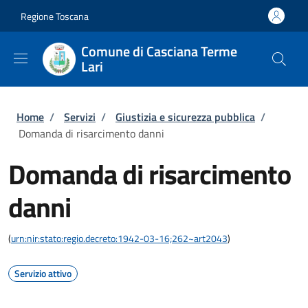
Salta al contenuto principale
Skip to footer content
Regione Toscana
Comune di Casciana Terme
Lari
Briciole di pane
Home
/
Servizi
/
Giustizia e sicurezza pubblica
/
Domanda di risarcimento danni
Domanda di risarcimento
danni
(
urn:nir:stato:regio.decreto:1942-03-16;262~art2043
)
Servizio attivo