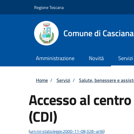
Salta al contenuto principale
Skip to footer content
Regione Toscana
Comune di Casciana
Amministrazione
Novità
Servizi
Briciole di pane
Home
/
Servizi
/
Salute, benessere e assis
Accesso al centro
(CDI)
(
urn:nir:stato:legge:2000-11-08;328~art6
)