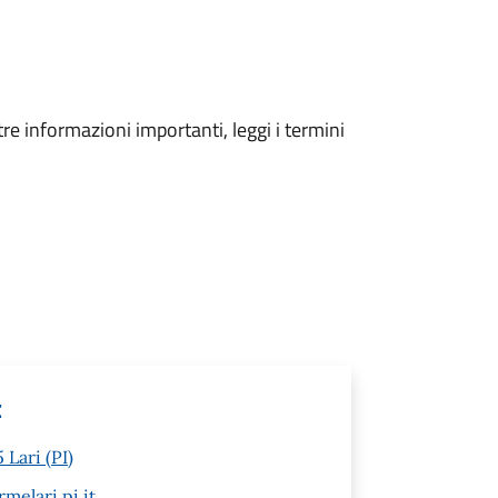
tre informazioni importanti, leggi i termini
t
 Lari (PI)
melari.pi.it