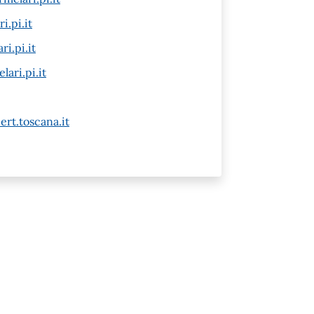
.pi.it
i.pi.it
ari.pi.it
rt.toscana.it