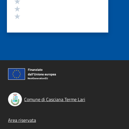
Valuta 3 stelle su 5
Valuta 2 stelle su 5
Valuta 1 stelle su 5
Comune di Casciana Terme Lari
Footer menu
Area riservata