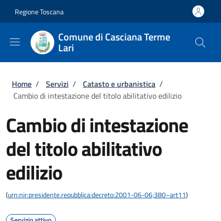
Salta al contenuto principale
Skip to footer content
Regione Toscana
Comune di Casciana Terme
Lari
Briciole di pane
Home
/
Servizi
/
Catasto e urbanistica
/
Cambio di intestazione del titolo abilitativo edilizio
Cambio di intestazione
del titolo abilitativo
edilizio
(
urn:nir:presidente.repubblica:decreto:2001-06-06;380~art11
)
Servizio attivo