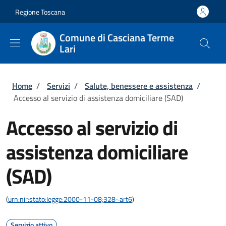
Salta al contenuto principale
Skip to footer content
Regione Toscana
Comune di Casciana Terme
Lari
Briciole di pane
Home
/
Servizi
/
Salute, benessere e assistenza
/
Accesso al servizio di assistenza domiciliare (SAD)
Accesso al servizio di
assistenza domiciliare
(SAD)
(
urn:nir:stato:legge:2000-11-08;328~art6
)
Servizio attivo