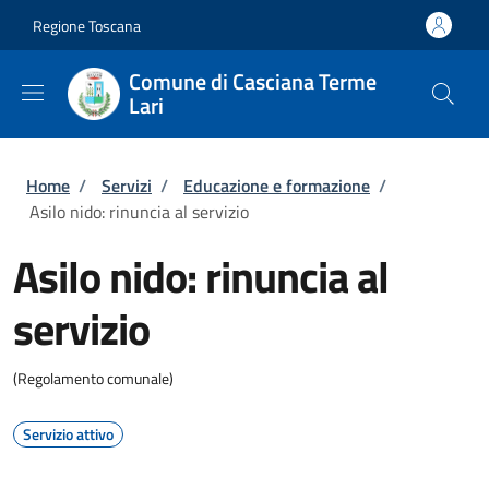
Salta al contenuto principale
Skip to footer content
Regione Toscana
Comune di Casciana Terme
Lari
Briciole di pane
Home
/
Servizi
/
Educazione e formazione
/
Asilo nido: rinuncia al servizio
Asilo nido: rinuncia al
servizio
(Regolamento comunale)
Servizio attivo