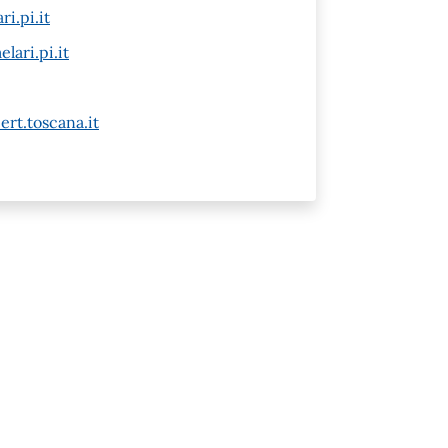
i.pi.it
ari.pi.it
rt.toscana.it