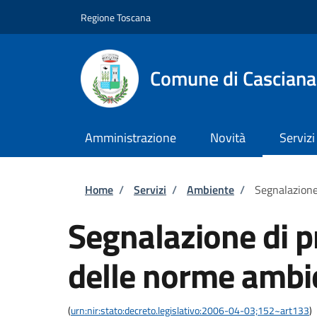
Salta al contenuto principale
Skip to footer content
Regione Toscana
Comune di Casciana
Amministrazione
Novità
Servizi
Briciole di pane
Home
/
Servizi
/
Ambiente
/
Segnalazione
Segnalazione di p
delle norme ambi
(
urn:nir:stato:decreto.legislativo:2006-04-03;152~art133
)