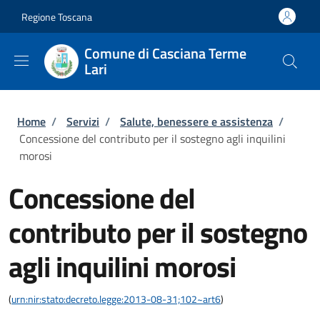
Salta al contenuto principale
Skip to footer content
Regione Toscana
Comune di Casciana Terme
Lari
Briciole di pane
Home
/
Servizi
/
Salute, benessere e assistenza
/
Concessione del contributo per il sostegno agli inquilini
morosi
Concessione del
contributo per il sostegno
agli inquilini morosi
(
urn:nir:stato:decreto.legge:2013-08-31;102~art6
)