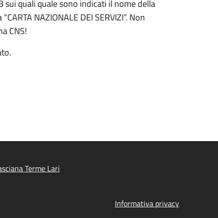
ui quali quale sono indicati il nome della
tta “CARTA NAZIONALE DEI SERVIZI”. Non
una CNS!
ato.
sciana Terme Lari
Informativa privacy