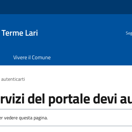
 Terme Lari
Seg
Vivere il Comune
i autenticarti
rvizi del portale devi a
per vedere questa pagina.