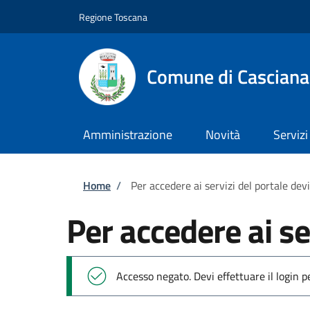
Salta al contenuto principale
Skip to footer content
Regione Toscana
Comune di Casciana
Amministrazione
Novità
Servizi
Briciole di pane
Home
/
Per accedere ai servizi del portale dev
Per accedere ai se
Messaggio di stato
Accesso negato. Devi effettuare il login 