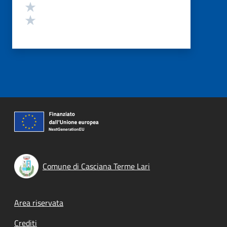
Valuta 2 stelle su 5
Valuta 1 stelle su 5
Comune di Casciana Terme Lari
Footer menu
Area riservata
Crediti