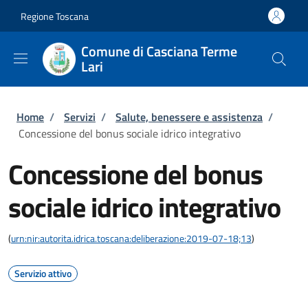
Salta al contenuto principale
Skip to footer content
Regione Toscana
Comune di Casciana Terme
Lari
Briciole di pane
Home
/
Servizi
/
Salute, benessere e assistenza
/
Concessione del bonus sociale idrico integrativo
Concessione del bonus
sociale idrico integrativo
(
urn:nir:autorita.idrica.toscana:deliberazione:2019-07-18;13
)
Servizio attivo