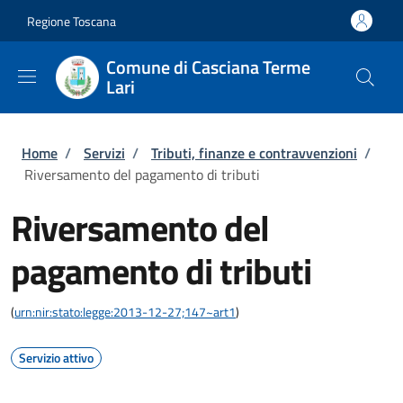
Salta al contenuto principale
Skip to footer content
Regione Toscana
Comune di Casciana Terme
Lari
Briciole di pane
Home
/
Servizi
/
Tributi, finanze e contravvenzioni
/
Riversamento del pagamento di tributi
Riversamento del
pagamento di tributi
(
urn:nir:stato:legge:2013-12-27;147~art1
)
Servizio attivo