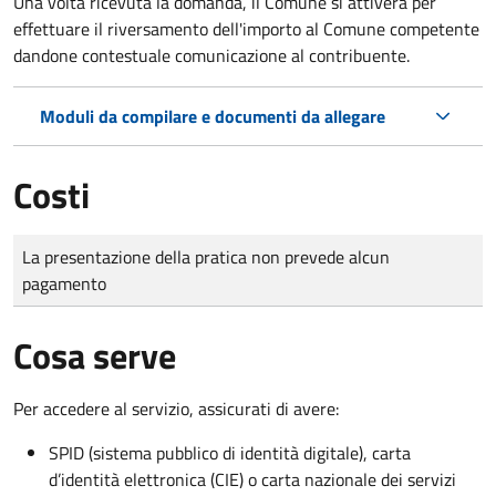
Una volta ricevuta la domanda, il Comune si attiverà per
effettuare il riversamento dell'importo al Comune competente
dandone contestuale comunicazione al contribuente.
Moduli da compilare e documenti da allegare
Costi
Tipo di pagamento
Importo
La presentazione della pratica non prevede alcun
pagamento
Cosa serve
Per accedere al servizio, assicurati di avere:
SPID (sistema pubblico di identità digitale), carta
d’identità elettronica (CIE) o carta nazionale dei servizi