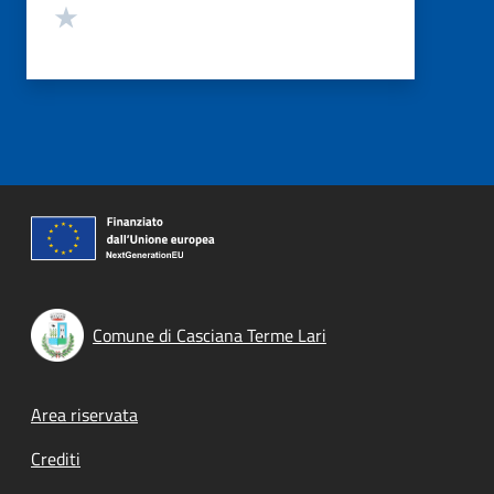
Valuta 1 stelle su 5
Comune di Casciana Terme Lari
Footer menu
Area riservata
Crediti