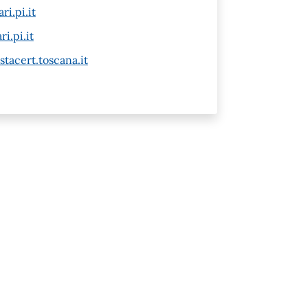
i.pi.it
i.pi.it
tacert.toscana.it