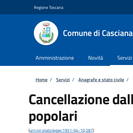
Salta al contenuto principale
Skip to footer content
Regione Toscana
Comune di Casciana
Amministrazione
Novità
Servizi
Briciole di pane
Home
/
Servizi
/
Anagrafe e stato civile
/
Cancellazione dall
popolari
(
urn:nir:stato:legge:1951-04-10;287
)