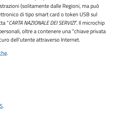
strazioni (solitamente dalle Regioni, ma può
ettronico di tipo
smart card
o t
oken USB
sul
ta “
CARTA NAZIONALE DEI SERVIZI
”.
Il microchip
personali, oltre a contenere una “chiave privata
curo dell'utente attraverso Internet.
iche
.
NS
.