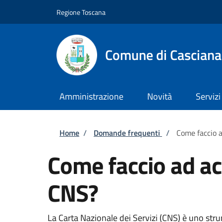
Salta al contenuto principale
Skip to footer content
Regione Toscana
Comune di Casciana
Amministrazione
Novità
Servizi
Briciole di pane
Home
/
Domande frequenti
/
Come faccio a
Come faccio ad acc
CNS?
La Carta Nazionale dei Servizi (CNS) è uno strum