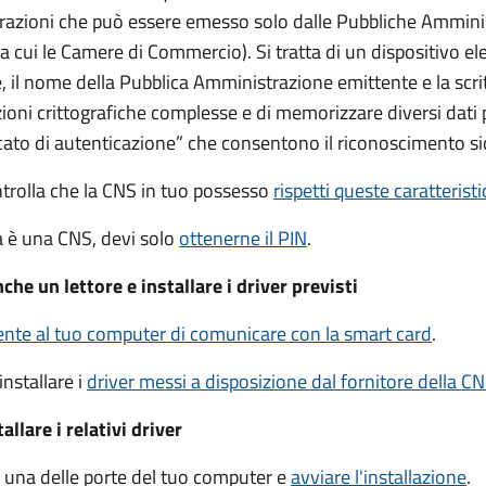
trazioni che può essere emesso solo dalle Pubbliche Ammini
 tra cui le Camere di Commercio).
Si tratta di un dispositivo el
 il nome della Pubblica Amministrazione emittente e la scrit
ioni crittografiche complesse e di memorizzare diversi dati 
cato di autenticazione” che consentono il riconoscimento si
ntrolla che la CNS in tuo possesso
rispetti queste caratterist
ia è una CNS, devi solo
ottenerne il PIN
.
che un lettore e installare i driver previsti
te al tuo computer di comunicare con la smart card
.
installare i
driver
messi a disposizione dal fornitore della C
llare i relativi driver
in una delle porte del tuo computer e
avviare l'installazione
.