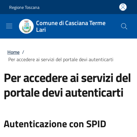
Salta al contenuto principale
Skip to footer content
Regione Toscana
Comune di Casciana Terme
Lari
Briciole di pane
Home
/
Per accedere ai servizi del portale devi autenticarti
Per accedere ai servizi del
portale devi autenticarti
Autenticazione con SPID