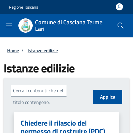
Salta al contenuto principale
Skip to footer content
Regione Toscana
Comune di Casciana Terme
Lari
Briciole di pane
Home
/
Istanze edilizie
Istanze edilizie
Cerca i contenuti che nel
titolo contengono:
Chiedere il rilascio del
permesso di costruire (PDC)