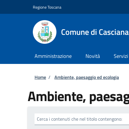
Salta al contenuto principale
Skip to footer content
Regione Toscana
Comune di Casciana
Amministrazione
Novità
Servizi
Briciole di pane
Home
/
Ambiente, paesaggio ed ecologia
Ambiente, paesag
Cerca i contenuti che nel titolo contengono: