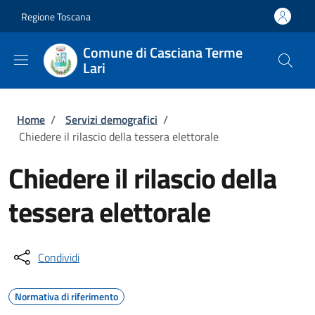
Salta al contenuto principale
Skip to footer content
Regione Toscana
Comune di Casciana Terme
Lari
Briciole di pane
Home
/
Servizi demografici
/
Chiedere il rilascio della tessera elettorale
Chiedere il rilascio della
tessera elettorale
Condividi
Normativa di riferimento