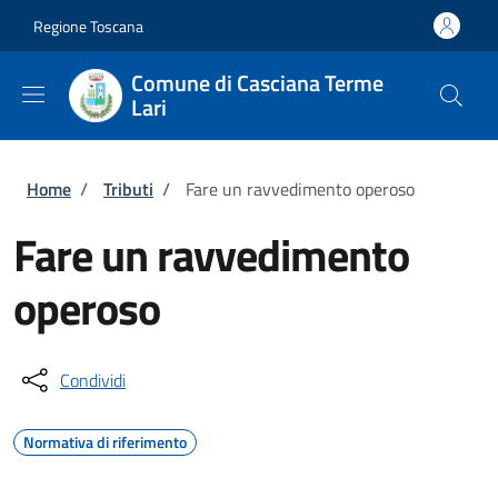
Salta al contenuto principale
Skip to footer content
Regione Toscana
Comune di Casciana Terme
Lari
Briciole di pane
Home
/
Tributi
/
Fare un ravvedimento operoso
Fare un ravvedimento
operoso
Condividi
Normativa di riferimento