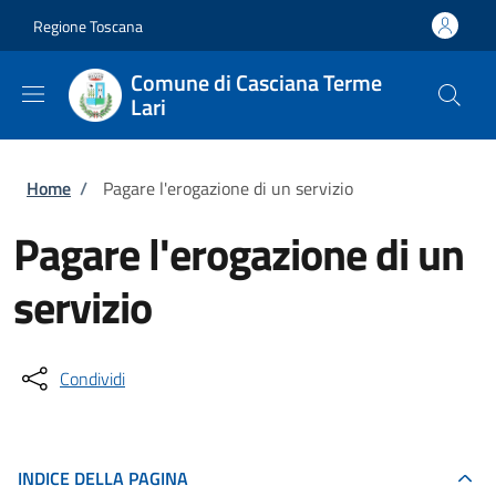
Salta al contenuto principale
Skip to footer content
Regione Toscana
Comune di Casciana Terme
Lari
Briciole di pane
Home
/
Pagare l'erogazione di un servizio
Pagare l'erogazione di un
servizio
Condividi
INDICE DELLA PAGINA