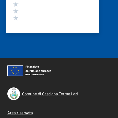
Valuta 3 stelle su 5
Valuta 2 stelle su 5
Valuta 1 stelle su 5
Comune di Casciana Terme Lari
Footer menu
Area riservata