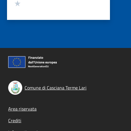
Valuta 1 stelle su 5
Comune di Casciana Terme Lari
Footer menu
Area riservata
Crediti