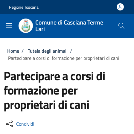
Salta al contenuto principale
Skip to footer content
Regione Toscana
Comune di Casciana Terme
Lari
Briciole di pane
Home
/
Tutela degli animali
/
Partecipare a corsi di formazione per proprietari di cani
Partecipare a corsi di
formazione per
proprietari di cani
Condividi