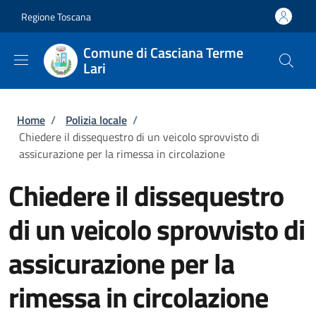
Salta al contenuto principale
Skip to footer content
Regione Toscana
Comune di Casciana Terme
Lari
Briciole di pane
Home
/
Polizia locale
/
Chiedere il dissequestro di un veicolo sprovvisto di
assicurazione per la rimessa in circolazione
Chiedere il dissequestro
di un veicolo sprovvisto di
assicurazione per la
rimessa in circolazione