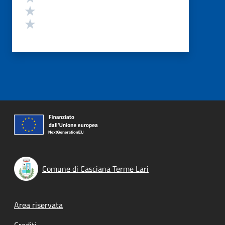
Valuta 2 stelle su 5
Valuta 1 stelle su 5
Comune di Casciana Terme Lari
Footer menu
Area riservata
Crediti