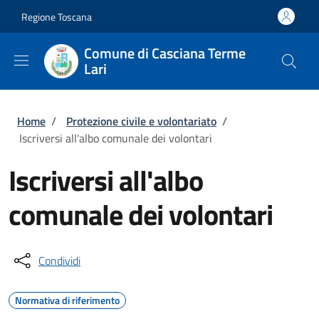
Salta al contenuto principale
Skip to footer content
Regione Toscana
Comune di Casciana Terme
Lari
Briciole di pane
Home
/
Protezione civile e volontariato
/
Iscriversi all'albo comunale dei volontari
Iscriversi all'albo
comunale dei volontari
Condividi
Normativa di riferimento