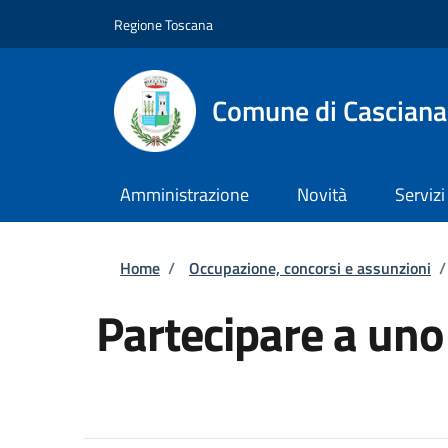
Salta al contenuto principale
Skip to footer content
Regione Toscana
Comune di Casciana
Amministrazione
Novità
Servizi
Briciole di pane
Home
/
Occupazione, concorsi e assunzioni
/
Partecipare a uno 