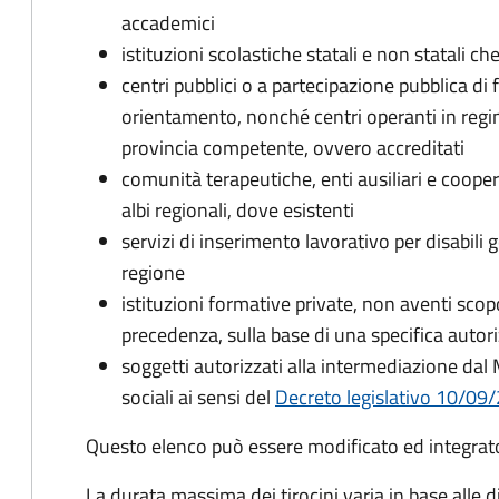
accademici
istituzioni scolastiche statali e non statali che
centri pubblici o a partecipazione pubblica d
orientamento, nonché centri operanti in regi
provincia competente, ovvero accreditati
comunità terapeutiche, enti ausiliari e cooperat
albi regionali, dove esistenti
servizi di inserimento lavorativo per disabili g
regione
istituzioni formative private, non aventi scopo
precedenza, sulla base di una specifica autor
soggetti autorizzati alla intermediazione dal M
sociali ai sensi del
Decreto legislativo 10/09
Questo elenco può essere modificato ed integra
La durata massima dei tirocini varia in base alle 