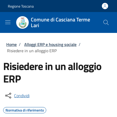
Salta al contenuto principale
Skip to footer content
Regione Toscana
Comune di Casciana Terme
Lari
Briciole di pane
Home
/
Alloggi ERP e housing sociale
/
Risiedere in un alloggio ERP
Risiedere in un alloggio
ERP
Condividi
Normativa di riferimento